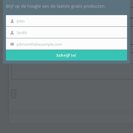
Blijf op de hoogte van de laatste gratis producten.
John
First
Mail (word niet vertoond) (required)
Name
Smith
Last
Name
johnsmith@example.com
Email
Schrijf in!