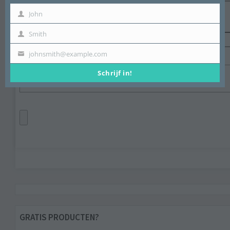
Mail (word niet vertoond) (required)
John
First
Name
Smith
Last
Name
johnsmith@example.com
Email
Schrijf in!
GRATIS PRODUCTEN?